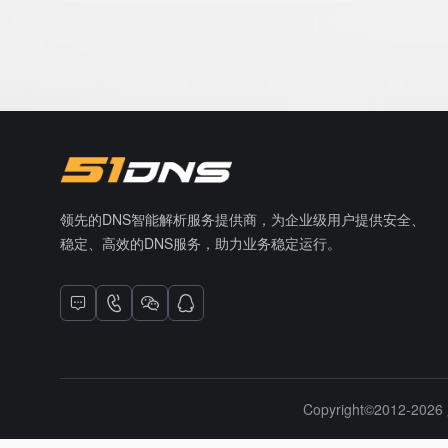
领先的DNS智能解析服务提供商，为企业级用户提供安全、
稳定、高效的DNS服务，助力业务稳定运行。
Copyright©2012