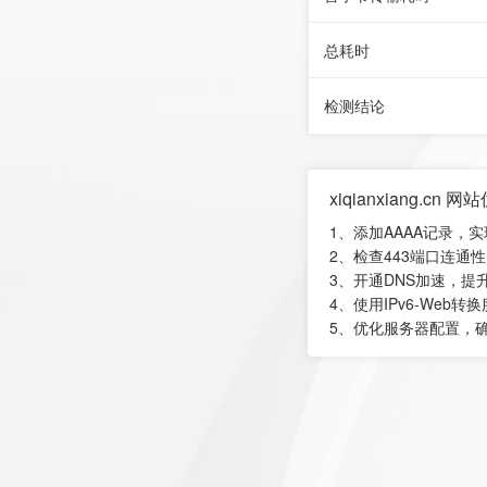
总耗时
检测结论
xiqianxiang.cn 
1、添加AAAA记录，实
2、检查443端口连通
3、开通DNS加速，提
4、使用IPv6-Web转
5、优化服务器配置，确