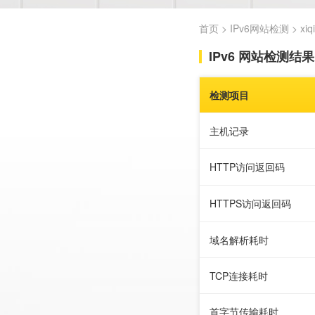
首页
>
IPv6网站检测
> xi
IPv6 网站检测结
检测项目
主机记录
HTTP访问返回码
HTTPS访问返回码
域名解析耗时
TCP连接耗时
首字节传输耗时