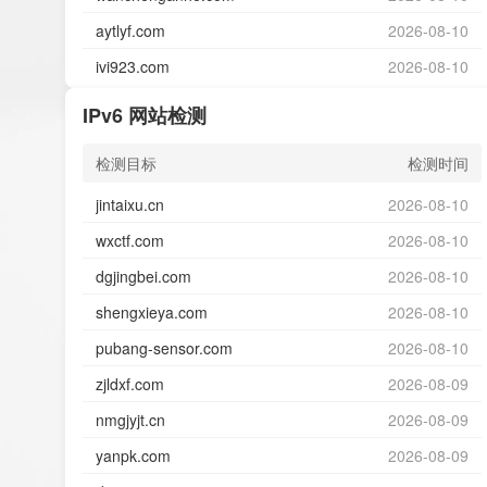
aytlyf.com
2026-08-10
ivi923.com
2026-08-10
IPv6 网站检测
检测目标
检测时间
jintaixu.cn
2026-08-10
wxctf.com
2026-08-10
dgjingbei.com
2026-08-10
shengxieya.com
2026-08-10
pubang-sensor.com
2026-08-10
zjldxf.com
2026-08-09
nmgjyjt.cn
2026-08-09
yanpk.com
2026-08-09