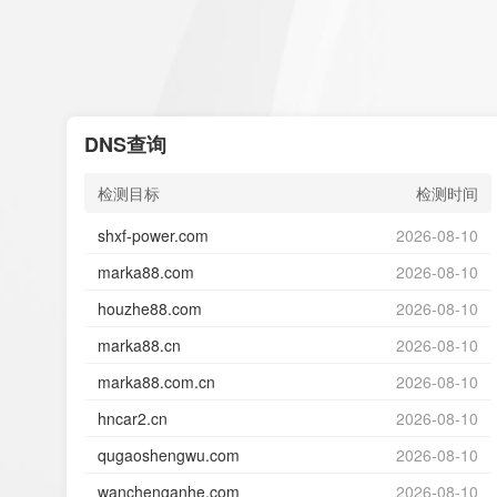
DNS查询
检测目标
检测时间
shxf-power.com
2026-08-10
marka88.com
2026-08-10
houzhe88.com
2026-08-10
marka88.cn
2026-08-10
marka88.com.cn
2026-08-10
hncar2.cn
2026-08-10
qugaoshengwu.com
2026-08-10
wanchenganhe.com
2026-08-10