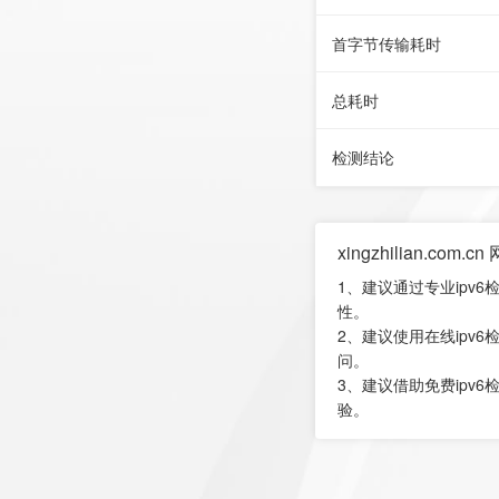
首字节传输耗时
总耗时
检测结论
xingzhilian.com
1、建议通过专业ipv
性。
2、建议使用在线ipv
问。
3、建议借助免费ipv
验。