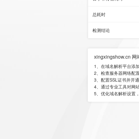
总耗时
检测结论
xingxingshow.c
1、在域名解析平台添
2、检查服务器网络配
3、配置SSL证书并开
4、通过专业工具对网
5、优化域名解析设置