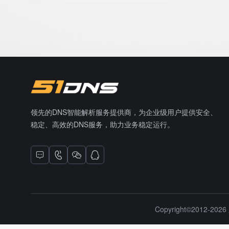
领先的DNS智能解析服务提供商，为企业级用户提供安全、
稳定、高效的DNS服务，助力业务稳定运行。
Copyright©2012