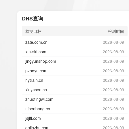
DNS查询
检测目标
检测时间
zate.com.cn
2026-08-09
xm-skt.com
2026-08-09
jingyunshop.com
2026-08-09
pzboyu.com
2026-08-09
hytrain.cn
2026-08-09
xinyasen.cn
2026-08-09
zhuotingwl.com
2026-08-09
njbenbang.cn
2026-08-09
jsjlfl.com
2026-08-09
dgjinzhu.com
2026-08-09