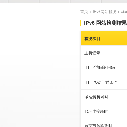
首页
>
IPv6网站检测
> xi
IPv6 网站检测结
检测项目
主机记录
HTTP访问返回码
HTTPS访问返回码
域名解析耗时
TCP连接耗时
首字节传输耗时