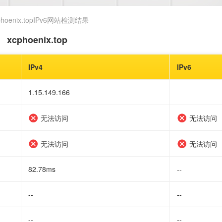
phoenix.topIPv6网站检测结果
果
xcphoenix.top
IPv4
IPv6
1.15.149.166
无法访问
无法访问
无法访问
无法访问
82.78ms
--
--
--
--
--