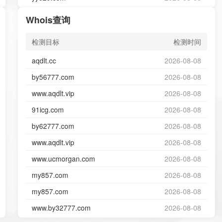
Whois查询
检测目标
检测时间
aqdlt.cc
2026-08-08
by56777.com
2026-08-08
www.aqdlt.vip
2026-08-08
91icg.com
2026-08-08
by62777.com
2026-08-08
www.aqdlt.vip
2026-08-08
www.ucmorgan.com
2026-08-08
my857.com
2026-08-08
my857.com
2026-08-08
www.by32777.com
2026-08-08