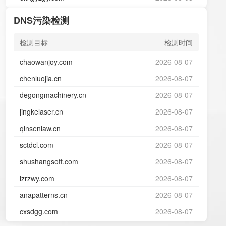
DNS污染检测
检测目标
检测时间
chaowanjoy.com
2026-08-07
chenluojia.cn
2026-08-07
degongmachinery.cn
2026-08-07
jingkelaser.cn
2026-08-07
qinsenlaw.cn
2026-08-07
sctdcl.com
2026-08-07
shushangsoft.com
2026-08-07
lzrzwy.com
2026-08-07
anapatterns.cn
2026-08-07
cxsdgg.com
2026-08-07