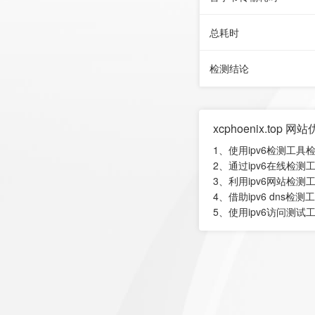
总耗时
检测结论
xcphoenix.top 
1、使用ipv6检测工具
2、通过ipv6在线检测
3、利用ipv6网站检
4、借助ipv6 dn
5、使用ipv6访问测