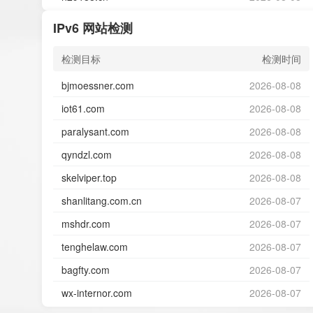
IPv6 网站检测
检测目标
检测时间
bjmoessner.com
2026-08-08
iot61.com
2026-08-08
paralysant.com
2026-08-08
qyndzl.com
2026-08-08
skelviper.top
2026-08-08
shanlitang.com.cn
2026-08-07
mshdr.com
2026-08-07
tenghelaw.com
2026-08-07
bagfty.com
2026-08-07
wx-internor.com
2026-08-07