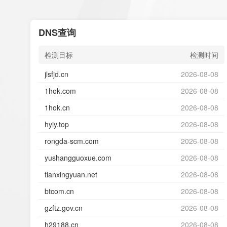
DNS查询
检测目标
检测时间
jlsfjd.cn
2026-08-08
1hok.com
2026-08-08
1hok.cn
2026-08-08
hyiy.top
2026-08-08
rongda-scm.com
2026-08-08
yushangguoxue.com
2026-08-08
tianxingyuan.net
2026-08-08
btcom.cn
2026-08-08
gzftz.gov.cn
2026-08-08
h29188.cn
2026-08-08