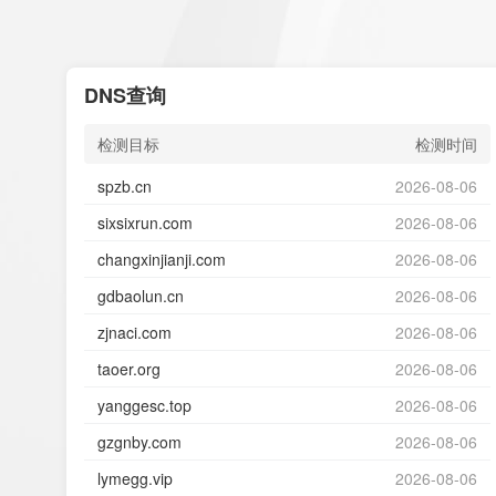
DNS查询
检测目标
检测时间
spzb.cn
2026-08-06
sixsixrun.com
2026-08-06
changxinjianji.com
2026-08-06
gdbaolun.cn
2026-08-06
zjnaci.com
2026-08-06
taoer.org
2026-08-06
yanggesc.top
2026-08-06
gzgnby.com
2026-08-06
lymegg.vip
2026-08-06