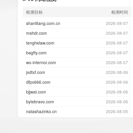
检测目标
检测时间
shanlitang.com.cn
2026-08-07
mshdr.com
2026-08-07
tenghelaw.com
2026-08-07
bagfty.com
2026-08-07
wx-internor.com
2026-08-07
jxdtxf.com
2026-08-06
dfpx666.com
2026-08-06
bjjwat.com
2026-08-06
bytebravo.com
2026-08-06
natashazinko.cn
2026-08-05