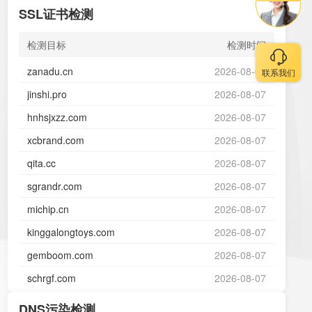
SSL证书检测
检测目标
检测时间
zanadu.cn
2026-08-07
联系我们
jinshi.pro
2026-08-07
hnhsjxzz.com
2026-08-07
xcbrand.com
2026-08-07
qita.cc
2026-08-07
sgrandr.com
2026-08-07
michip.cn
2026-08-07
kinggalongtoys.com
2026-08-07
gemboom.com
2026-08-07
schrgf.com
2026-08-07
DNS污染检测