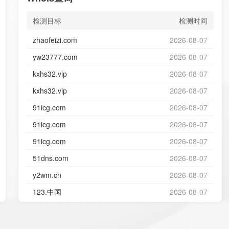
检测目标
检测时间
zhaofeizi.com
2026-08-07
yw23777.com
2026-08-07
kxhs32.vip
2026-08-07
kxhs32.vip
2026-08-07
91icg.com
2026-08-07
91icg.com
2026-08-07
91icg.com
2026-08-07
51dns.com
2026-08-07
y2wm.cn
2026-08-07
123.中国
2026-08-07