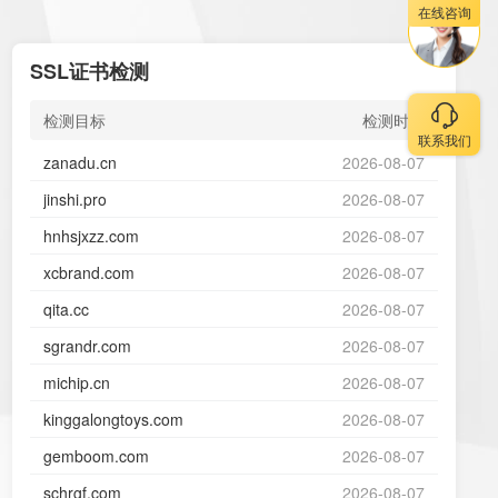
在线咨询
SSL证书检测
检测目标
检测时间
联系我们
zanadu.cn
2026-08-07
jinshi.pro
2026-08-07
hnhsjxzz.com
2026-08-07
xcbrand.com
2026-08-07
qita.cc
2026-08-07
sgrandr.com
2026-08-07
michip.cn
2026-08-07
kinggalongtoys.com
2026-08-07
gemboom.com
2026-08-07
schrgf.com
2026-08-07