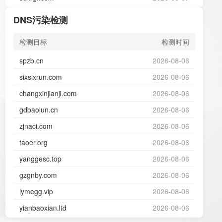
DNS污染检测
检测目标
检测时间
spzb.cn
2026-08-06
sixsixrun.com
2026-08-06
changxinjianji.com
2026-08-06
gdbaolun.cn
2026-08-06
zjnaci.com
2026-08-06
taoer.org
2026-08-06
yanggesc.top
2026-08-06
gzgnby.com
2026-08-06
lymegg.vip
2026-08-06
yianbaoxian.ltd
2026-08-06