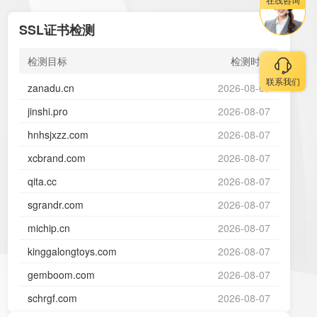
SSL证书检测
检测目标
检测时间
联系我们
zanadu.cn
2026-08-07
jinshi.pro
2026-08-07
hnhsjxzz.com
2026-08-07
xcbrand.com
2026-08-07
qita.cc
2026-08-07
sgrandr.com
2026-08-07
michip.cn
2026-08-07
kinggalongtoys.com
2026-08-07
gemboom.com
2026-08-07
schrgf.com
2026-08-07