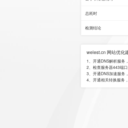
总耗时
检测结论
welest.cn 网站优
1、开通DNS解析服务
2、检查服务器443端
3、开通DNS加速服
4、开通相关转换服务，