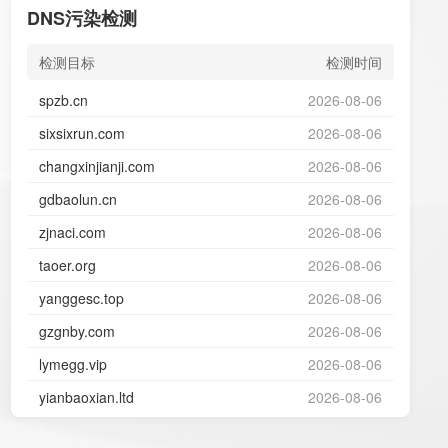
DNS污染检测
检测目标
检测时间
spzb.cn
2026-08-06
sixsixrun.com
2026-08-06
changxinjianji.com
2026-08-06
gdbaolun.cn
2026-08-06
zjnaci.com
2026-08-06
taoer.org
2026-08-06
yanggesc.top
2026-08-06
gzgnby.com
2026-08-06
lymegg.vip
2026-08-06
yianbaoxian.ltd
2026-08-06