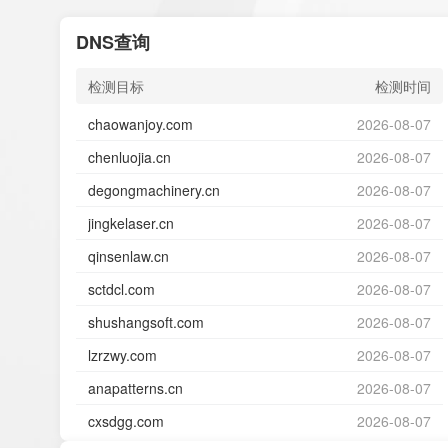
DNS查询
检测目标
检测时间
chaowanjoy.com
2026-08-07
chenluojia.cn
2026-08-07
degongmachinery.cn
2026-08-07
jingkelaser.cn
2026-08-07
qinsenlaw.cn
2026-08-07
sctdcl.com
2026-08-07
shushangsoft.com
2026-08-07
lzrzwy.com
2026-08-07
anapatterns.cn
2026-08-07
cxsdgg.com
2026-08-07