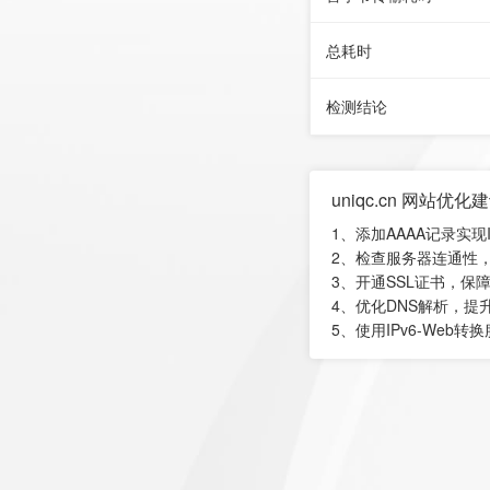
总耗时
检测结论
uniqc.cn 网站优化
1、添加AAAA记录实现
2、检查服务器连通性，解
3、开通SSL证书，
4、优化DNS解析，
5、使用IPv6-Web转