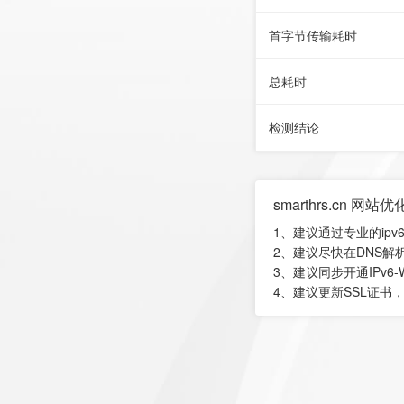
首字节传输耗时
总耗时
检测结论
smarthrs.cn 网站
1、建议通过专业的ip
2、建议尽快在DNS解析
3、建议同步开通IPv6
4、建议更新SSL证书，