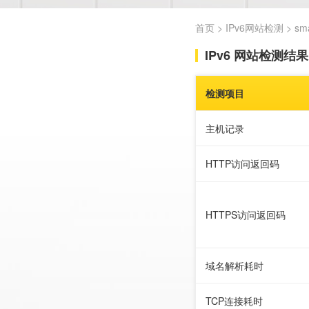
首页
>
IPv6网站检测
> sm
IPv6 网站检测结
检测项目
主机记录
HTTP访问返回码
HTTPS访问返回码
域名解析耗时
TCP连接耗时