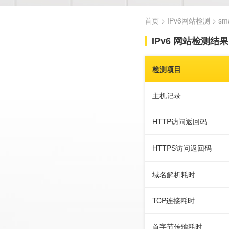
首页
>
IPv6网站检测
> sm
IPv6 网站检测结
检测项目
主机记录
HTTP访问返回码
HTTPS访问返回码
域名解析耗时
TCP连接耗时
首字节传输耗时