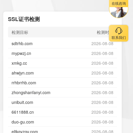
在线咨询
SSL证书检测
检测目标
检测时间
联系我们
sdtrhb.com
2026-08-08
mypwzj.cn
2026-08-08
xmkg.cc
2026-08-08
ahwjyn.com
2026-08-08
rrhbrrhb.com
2026-08-08
zhongshanfanyi.com
2026-08-08
unibuit.com
2026-08-08
6611888.cn
2026-08-08
duo-gu.com
2026-08-08
eltkgyzgy.com
2026-08-08