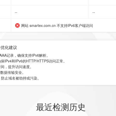
--
--
网站 smartex.com.cn 不支持IPv6客户端访问
 网站优化建议
AA记录，确保支持IPv6解析。
Pv4和IPv6的HTTP/HTTPS访问正常。
时间，提升访问速度。
障数据传输安全。
，防止域名被劫持或污染。
最近检测历史