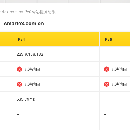
artex.com.cnIPv6网站检测结果
果
smartex.com.cn
IPv4
IPv6
223.6.158.182
无法访问
无法访问
无法访问
无法访问
535.79ms
--
--
--
--
--