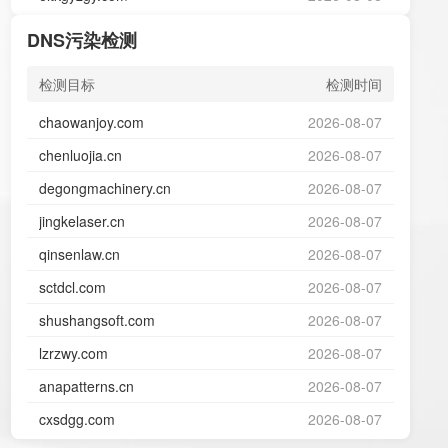
DNS污染检测
检测目标
检测时间
chaowanjoy.com
2026-08-07
chenluojia.cn
2026-08-07
degongmachinery.cn
2026-08-07
jingkelaser.cn
2026-08-07
qinsenlaw.cn
2026-08-07
sctdcl.com
2026-08-07
shushangsoft.com
2026-08-07
lzrzwy.com
2026-08-07
anapatterns.cn
2026-08-07
cxsdgg.com
2026-08-07