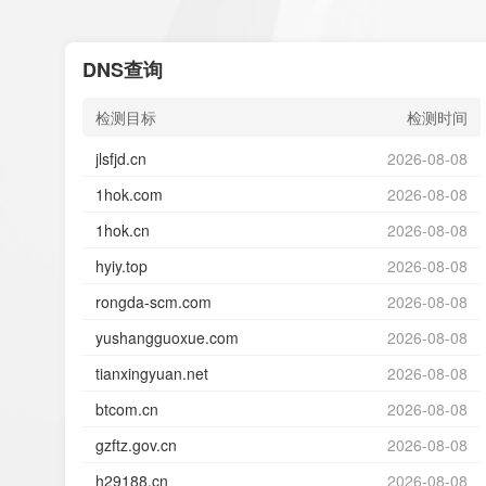
DNS查询
检测目标
检测时间
jlsfjd.cn
2026-08-08
1hok.com
2026-08-08
1hok.cn
2026-08-08
hyiy.top
2026-08-08
rongda-scm.com
2026-08-08
yushangguoxue.com
2026-08-08
tianxingyuan.net
2026-08-08
btcom.cn
2026-08-08
gzftz.gov.cn
2026-08-08
h29188.cn
2026-08-08