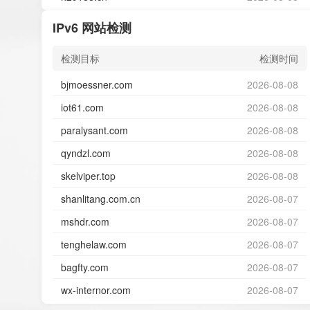
IPv6 网站检测
检测目标
检测时间
bjmoessner.com
2026-08-08
iot61.com
2026-08-08
paralysant.com
2026-08-08
qyndzl.com
2026-08-08
skelviper.top
2026-08-08
shanlitang.com.cn
2026-08-07
mshdr.com
2026-08-07
tenghelaw.com
2026-08-07
bagfty.com
2026-08-07
wx-internor.com
2026-08-07