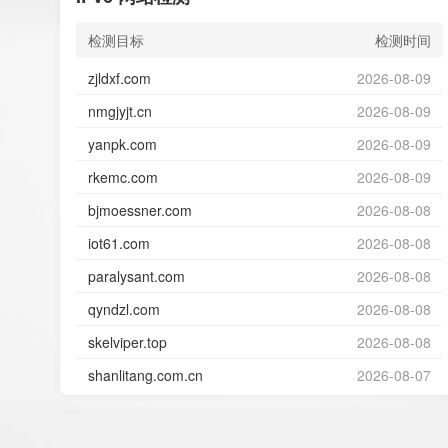
检测目标
检测时间
zjldxf.com
2026-08-09
nmgjyjt.cn
2026-08-09
yanpk.com
2026-08-09
rkemc.com
2026-08-09
bjmoessner.com
2026-08-08
iot61.com
2026-08-08
paralysant.com
2026-08-08
qyndzl.com
2026-08-08
skelviper.top
2026-08-08
shanlitang.com.cn
2026-08-07