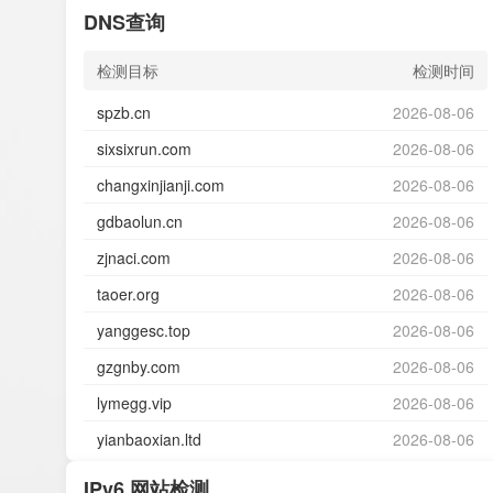
DNS查询
检测目标
检测时间
spzb.cn
2026-08-06
sixsixrun.com
2026-08-06
changxinjianji.com
2026-08-06
gdbaolun.cn
2026-08-06
zjnaci.com
2026-08-06
taoer.org
2026-08-06
yanggesc.top
2026-08-06
gzgnby.com
2026-08-06
lymegg.vip
2026-08-06
yianbaoxian.ltd
2026-08-06
IPv6 网站检测