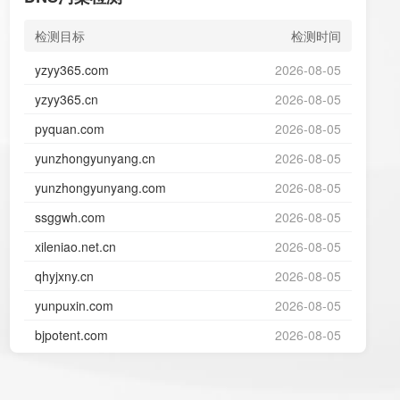
检测目标
检测时间
yzyy365.com
2026-08-05
yzyy365.cn
2026-08-05
pyquan.com
2026-08-05
yunzhongyunyang.cn
2026-08-05
yunzhongyunyang.com
2026-08-05
ssggwh.com
2026-08-05
xileniao.net.cn
2026-08-05
qhyjxny.cn
2026-08-05
yunpuxin.com
2026-08-05
bjpotent.com
2026-08-05