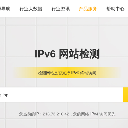
源导航
行业大数据
行业资讯
产品服务
帮助中心
IPv6 网站检测
检测网站是否支持 IPv6 终端访问
您当前的IP：
216.73.216.42
，您的网络 IPv4 访问优先