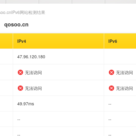
osoo.cnIPv6网站检测结果
果
qosoo.cn
IPv4
IPv6
47.96.120.180
无法访问
无法访问
无法访问
无法访问
49.97ms
--
--
--
--
--