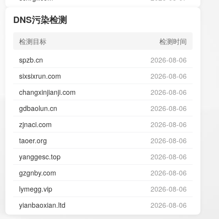
DNS污染检测
检测目标
检测时间
spzb.cn
2026-08-06
sixsixrun.com
2026-08-06
changxinjianji.com
2026-08-06
gdbaolun.cn
2026-08-06
zjnaci.com
2026-08-06
taoer.org
2026-08-06
yanggesc.top
2026-08-06
gzgnby.com
2026-08-06
lymegg.vip
2026-08-06
yianbaoxian.ltd
2026-08-06