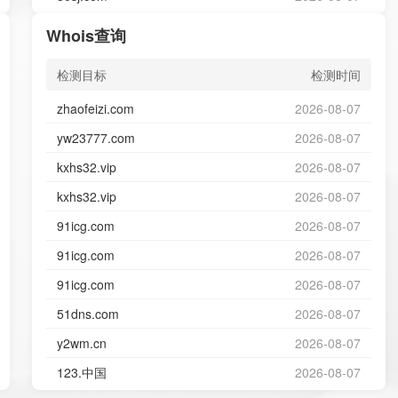
Whois查询
检测目标
检测时间
zhaofeizi.com
2026-08-07
yw23777.com
2026-08-07
kxhs32.vip
2026-08-07
kxhs32.vip
2026-08-07
91icg.com
2026-08-07
91icg.com
2026-08-07
91icg.com
2026-08-07
51dns.com
2026-08-07
y2wm.cn
2026-08-07
123.中国
2026-08-07