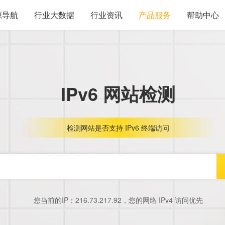
源导航
行业大数据
行业资讯
产品服务
帮助中心
IPv6 网站检测
检测网站是否支持 IPv6 终端访问
您当前的IP：
216.73.217.92
，您的网络 IPv4 访问优先