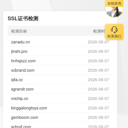
在线咨询
SSL证书检测
检测目标
检测时间
联系我们
zanadu.cn
2026-08-07
jinshi.pro
2026-08-07
hnhsjxzz.com
2026-08-07
xcbrand.com
2026-08-07
qita.cc
2026-08-07
sgrandr.com
2026-08-07
michip.cn
2026-08-07
kinggalongtoys.com
2026-08-07
gemboom.com
2026-08-07
schrgf.com
2026-08-07