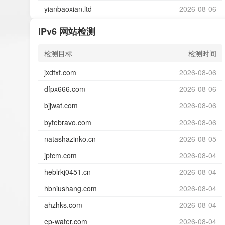
yianbaoxian.ltd
2026-08-06
IPv6 网站检测
检测目标
检测时间
jxdtxf.com
2026-08-06
dfpx666.com
2026-08-06
bjjwat.com
2026-08-06
bytebravo.com
2026-08-06
natashazinko.cn
2026-08-05
jptcm.com
2026-08-04
heblrkj0451.cn
2026-08-04
hbniushang.com
2026-08-04
ahzhks.com
2026-08-04
ep-water.com
2026-08-04