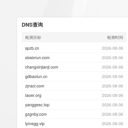
DNS查询
检测目标
检测时间
spzb.cn
2026-08-06
sixsixrun.com
2026-08-06
changxinjianji.com
2026-08-06
gdbaolun.cn
2026-08-06
zjnaci.com
2026-08-06
taoer.org
2026-08-06
yanggesc.top
2026-08-06
gzgnby.com
2026-08-06
lymegg.vip
2026-08-06