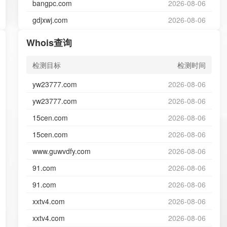
bangpc.com
2026-08-06
gdjxwj.com
2026-08-06
Whois查询
检测目标
检测时间
yw23777.com
2026-08-06
yw23777.com
2026-08-06
15cen.com
2026-08-06
15cen.com
2026-08-06
www.guwvdfy.com
2026-08-06
91.com
2026-08-06
91.com
2026-08-06
xxtv4.com
2026-08-06
xxtv4.com
2026-08-06