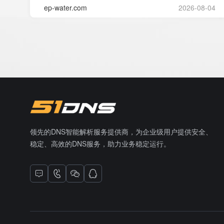
ep-water.com
2026-08-04
领先的DNS智能解析服务提供商，为企业级用户提供安全、
稳定、高效的DNS服务，助力业务稳定运行。