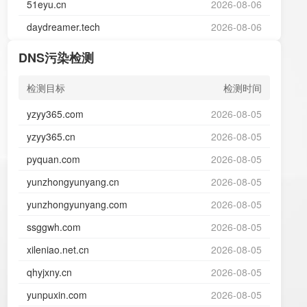
51eyu.cn
2026-08-06
daydreamer.tech
2026-08-06
DNS污染检测
检测目标
检测时间
yzyy365.com
2026-08-05
yzyy365.cn
2026-08-05
pyquan.com
2026-08-05
yunzhongyunyang.cn
2026-08-05
yunzhongyunyang.com
2026-08-05
ssggwh.com
2026-08-05
xileniao.net.cn
2026-08-05
qhyjxny.cn
2026-08-05
yunpuxin.com
2026-08-05