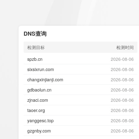
DNS查询
检测目标
检测时间
spzb.cn
2026-08-06
sixsixrun.com
2026-08-06
changxinjianji.com
2026-08-06
gdbaolun.cn
2026-08-06
zjnaci.com
2026-08-06
taoer.org
2026-08-06
yanggesc.top
2026-08-06
gzgnby.com
2026-08-06