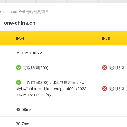
e-china.cnIPv6网站检测结果
果
one-china.cn
IPv4
IPv6
39.105.100.72
可以访问(200)
无法访问
可以访问(200)，SSL到期时间：<b
style="color: red;font-weight:400">2022-
无法访问
07-05 15:11:13</b>
49.59ms
--
39.7ms
--