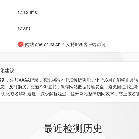
173.23ms
--
173ms
--
网站 one-china.cn 不支持IPv6客户端访问
站优化建议
服务，添加AAAA记录，实现网站的IPv6解析功能，让IPv6用户能够正常
书状态，及时购买并更新SSL证书，保障网站数据传输安全，避免因证书过
务，优化域名解析速度，减少解析延迟，提升网站整体访问效率，防止域名
最近检测历史