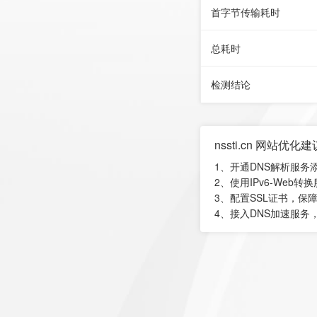
首字节传输耗时
总耗时
检测结论
nssti.cn 网站优化建
1、开通DNS解析服务添
2、使用IPv6-Web转
3、配置SSL证书，保障
4、接入DNS加速服务