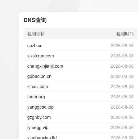
DNS查询
检测目标
检测时间
spzb.cn
2026-08-06
sixsixrun.com
2026-08-06
changxinjianji.com
2026-08-06
gdbaolun.cn
2026-08-06
zjnaci.com
2026-08-06
taoer.org
2026-08-06
yanggesc.top
2026-08-06
gzgnby.com
2026-08-06
lymegg.vip
2026-08-06
yianbaoxian.ltd
2026-08-06