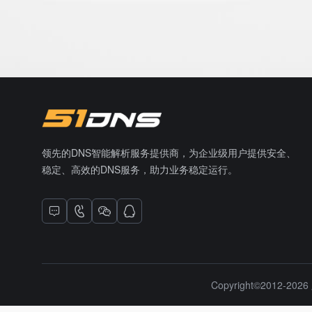
领先的DNS智能解析服务提供商，为企业级用户提供安全、
稳定、高效的DNS服务，助力业务稳定运行。
Copyright©2012