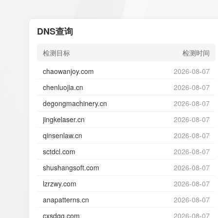
DNS查询
检测目标
检测时间
chaowanjoy.com
2026-08-07
chenluojia.cn
2026-08-07
degongmachinery.cn
2026-08-07
jingkelaser.cn
2026-08-07
qinsenlaw.cn
2026-08-07
sctdcl.com
2026-08-07
shushangsoft.com
2026-08-07
lzrzwy.com
2026-08-07
anapatterns.cn
2026-08-07
cxsdgg.com
2026-08-07