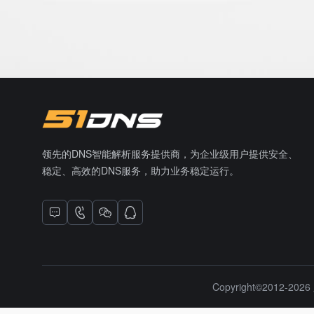
领先的DNS智能解析服务提供商，为企业级用户提供安全、
稳定、高效的DNS服务，助力业务稳定运行。
Copyright©2012