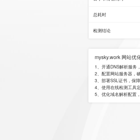
总耗时
检测结论
mysky.work 网站
1、开通DNS解析服
2、配置网站服务器，
3、部署SSL证书，
4、使用在线检测工具
5、优化域名解析配置