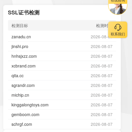
SSL证书检测
检测目标
检测时间
联系我们
zanadu.cn
2026-08-07
jinshi.pro
2026-08-07
hnhsjxzz.com
2026-08-07
xcbrand.com
2026-08-07
qita.cc
2026-08-07
sgrandr.com
2026-08-07
michip.cn
2026-08-07
kinggalongtoys.com
2026-08-07
gemboom.com
2026-08-07
schrgf.com
2026-08-07