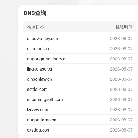
DNS查询
检测目标
检测时间
chaowanjoy.com
2026-08-07
chenluojia.cn
2026-08-07
degongmachinery.cn
2026-08-07
jingkelaser.cn
2026-08-07
qinsenlaw.cn
2026-08-07
sctdcl.com
2026-08-07
shushangsoft.com
2026-08-07
lzrzwy.com
2026-08-07
anapatterns.cn
2026-08-07
cxsdgg.com
2026-08-07