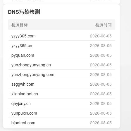
DNS污染检测
检测目标
检测时间
yzyy365.com
2026-08-05
yzyy365.cn
2026-08-05
pyquan.com
2026-08-05
yunzhongyunyang.cn
2026-08-05
yunzhongyunyang.com
2026-08-05
ssggwh.com
2026-08-05
xileniao.net.cn
2026-08-05
qhyjxny.cn
2026-08-05
yunpuxin.com
2026-08-05
bjpotent.com
2026-08-05