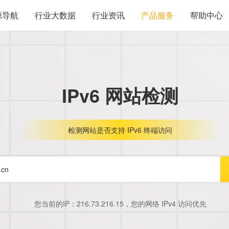
源导航
行业大数据
行业资讯
产品服务
帮助中心
IPv6 网站检测
检测网站是否支持 IPv6 终端访问
您当前的IP：
216.73.216.15
，您的网络 IPv4 访问优先