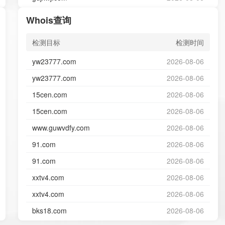
Whois查询
检测目标
检测时间
yw23777.com
2026-08-06
yw23777.com
2026-08-06
15cen.com
2026-08-06
15cen.com
2026-08-06
www.guwvdfy.com
2026-08-06
91.com
2026-08-06
91.com
2026-08-06
xxtv4.com
2026-08-06
xxtv4.com
2026-08-06
bks18.com
2026-08-06