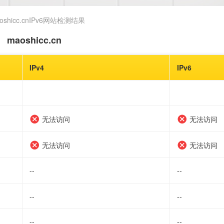
oshicc.cnIPv6网站检测结果
果
maoshicc.cn
IPv4
IPv6
无法访问
无法访问
无法访问
无法访问
--
--
--
--
--
--