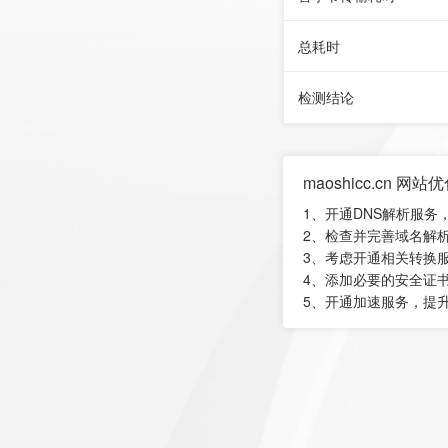
总耗时
检测结论
maoshicc.cn 网
1、开通DNS解析服
2、检查并完善域名解
3、考虑开通相关转换
4、添加必要的安全证
5、开通加速服务，提