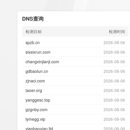
DNS查询
检测目标
检测时间
spzb.cn
2026-08-06
sixsixrun.com
2026-08-06
changxinjianji.com
2026-08-06
gdbaolun.cn
2026-08-06
zjnaci.com
2026-08-06
taoer.org
2026-08-06
yanggesc.top
2026-08-06
gzgnby.com
2026-08-06
lymegg.vip
2026-08-06
yianbaoxian.ltd
2026-08-06