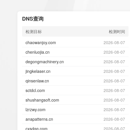
DNS查询
检测目标
检测时间
chaowanjoy.com
2026-08-07
chenluojia.cn
2026-08-07
degongmachinery.cn
2026-08-07
jingkelaser.cn
2026-08-07
qinsenlaw.cn
2026-08-07
sctdcl.com
2026-08-07
shushangsoft.com
2026-08-07
lzrzwy.com
2026-08-07
anapatterns.cn
2026-08-07
cxsdgg.com
2026-08-07