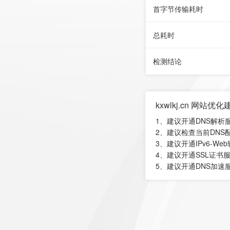
首字节传输耗时
总耗时
检测结论
kxwlkj.cn 网站优化
1、建议开通DNS解析服
2、建议检查当前DNS
3、建议开通IPv6-W
4、建议开通SSL证书
5、建议开通DNS加