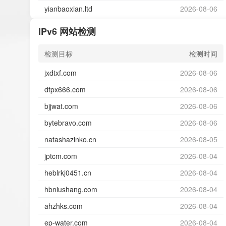
yianbaoxian.ltd
2026-08-06
IPv6 网站检测
检测目标
检测时间
jxdtxf.com
2026-08-06
dfpx666.com
2026-08-06
bjjwat.com
2026-08-06
bytebravo.com
2026-08-06
natashazinko.cn
2026-08-05
jptcm.com
2026-08-04
heblrkj0451.cn
2026-08-04
hbniushang.com
2026-08-04
ahzhks.com
2026-08-04
ep-water.com
2026-08-04