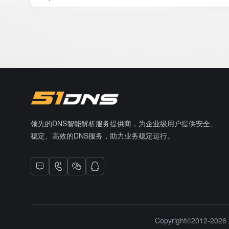
领先的DNS智能解析服务提供商，为企业级用户提供安全、
稳定、高效的DNS服务，助力业务稳定运行。
Copyright©2012