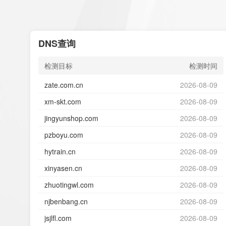
DNS查询
检测目标
检测时间
zate.com.cn
2026-08-09
xm-skt.com
2026-08-09
jingyunshop.com
2026-08-09
pzboyu.com
2026-08-09
hytrain.cn
2026-08-09
xinyasen.cn
2026-08-09
zhuotingwl.com
2026-08-09
njbenbang.cn
2026-08-09
jsjlfl.com
2026-08-09