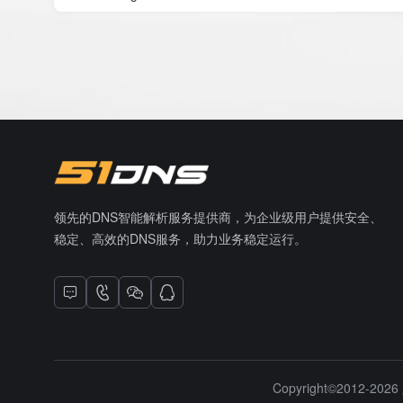
领先的DNS智能解析服务提供商，为企业级用户提供安全、
稳定、高效的DNS服务，助力业务稳定运行。
Copyright©2012