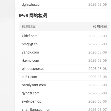
dgjinzhu.com
2026-08-09
IPv6 网站检测
检测目标
检测时间
zjldxf.com
2026-08-09
nmgjyjt.cn
2026-08-09
yanpk.com
2026-08-09
rkemc.com
2026-08-09
bjmoessner.com
2026-08-08
iot61.com
2026-08-08
paralysant.com
2026-08-08
qyndzl.com
2026-08-08
skelviper.top
2026-08-08
shanlitang.com.cn
2026-08-07