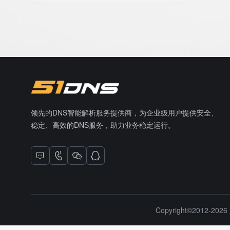
领先的DNS智能解析服务提供商，为企业级用户提供安全、
稳定、高效的DNS服务，助力业务稳定运行。
Copyright©2012