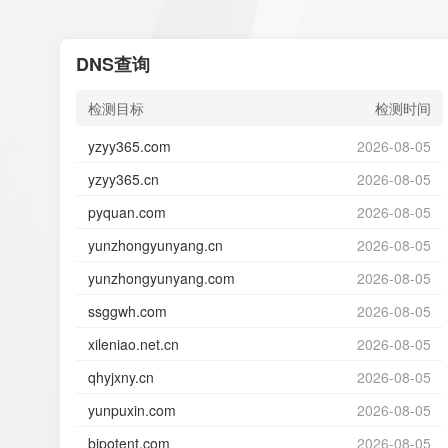
DNS查询
检测目标
检测时间
yzyy365.com
2026-08-05
yzyy365.cn
2026-08-05
pyquan.com
2026-08-05
yunzhongyunyang.cn
2026-08-05
yunzhongyunyang.com
2026-08-05
ssggwh.com
2026-08-05
xileniao.net.cn
2026-08-05
qhyjxny.cn
2026-08-05
yunpuxin.com
2026-08-05
bjpotent.com
2026-08-05