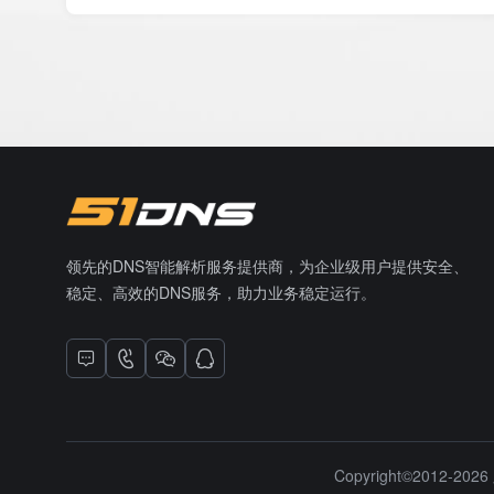
领先的DNS智能解析服务提供商，为企业级用户提供安全、
稳定、高效的DNS服务，助力业务稳定运行。
Copyright©2012