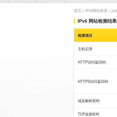
首页
>
IPv6网站检测
> ju
IPv6 网站检测结
检测项目
主机记录
HTTP访问返回码
HTTPS访问返回码
域名解析耗时
TCP连接耗时