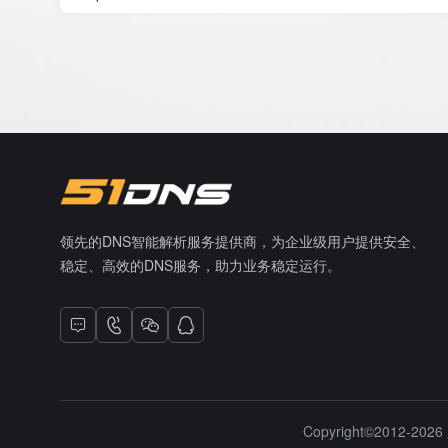
领先的DNS智能解析服务提供商，为企业级用户提供安全、
稳定、高效的DNS服务，助力业务稳定运行。
Copyright©2012