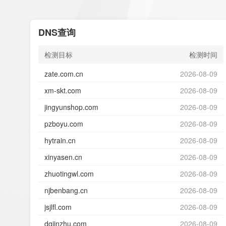
DNS查询
检测目标
检测时间
zate.com.cn
2026-08-09
xm-skt.com
2026-08-09
jingyunshop.com
2026-08-09
pzboyu.com
2026-08-09
hytrain.cn
2026-08-09
xinyasen.cn
2026-08-09
zhuotingwl.com
2026-08-09
njbenbang.cn
2026-08-09
jsjlfl.com
2026-08-09
dgjinzhu.com
2026-08-09