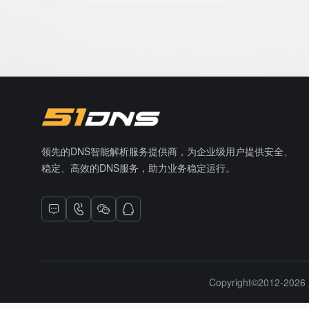
领先的DNS智能解析服务提供商，为企业级用户提供安全、
稳定、高效的DNS服务，助力业务稳定运行。
Copyright©2012