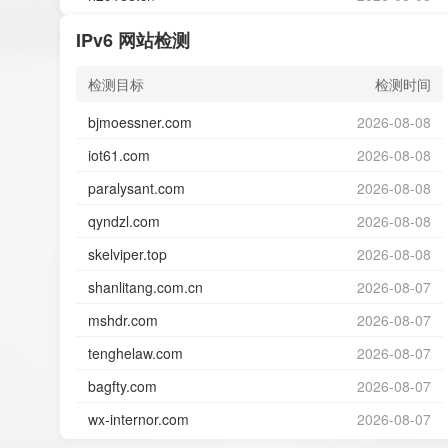
IPv6 网站检测
检测目标
检测时间
bjmoessner.com
2026-08-08
iot61.com
2026-08-08
paralysant.com
2026-08-08
qyndzl.com
2026-08-08
skelviper.top
2026-08-08
shanlitang.com.cn
2026-08-07
mshdr.com
2026-08-07
tenghelaw.com
2026-08-07
bagfty.com
2026-08-07
wx-internor.com
2026-08-07