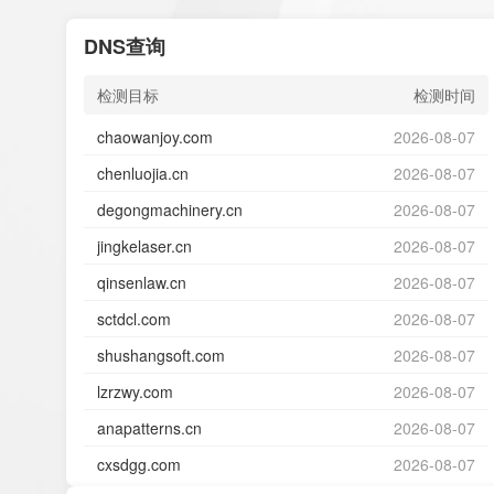
DNS查询
检测目标
检测时间
chaowanjoy.com
2026-08-07
chenluojia.cn
2026-08-07
degongmachinery.cn
2026-08-07
jingkelaser.cn
2026-08-07
qinsenlaw.cn
2026-08-07
sctdcl.com
2026-08-07
shushangsoft.com
2026-08-07
lzrzwy.com
2026-08-07
anapatterns.cn
2026-08-07
cxsdgg.com
2026-08-07