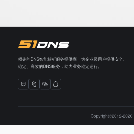
领先的DNS智能解析服务提供商，为企业级用户提供安全、
稳定、高效的DNS服务，助力业务稳定运行。
Copyright©2012