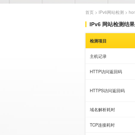
首页
>
IPv6网站检测
> ho
IPv6 网站检测结
检测项目
主机记录
HTTP访问返回码
HTTPS访问返回码
域名解析耗时
TCP连接耗时