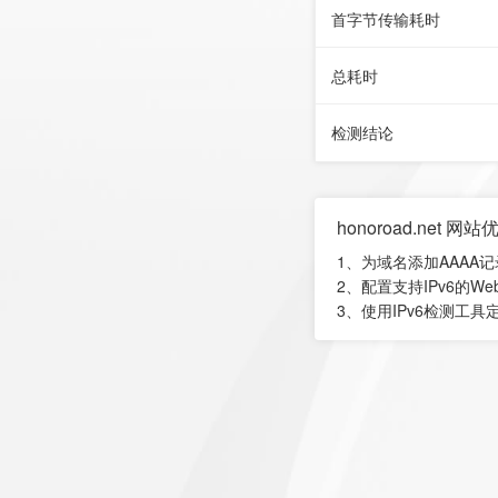
首字节传输耗时
总耗时
检测结论
honoroad.net 网
1、为域名添加AAAA
2、配置支持IPv6的W
3、使用IPv6检测工