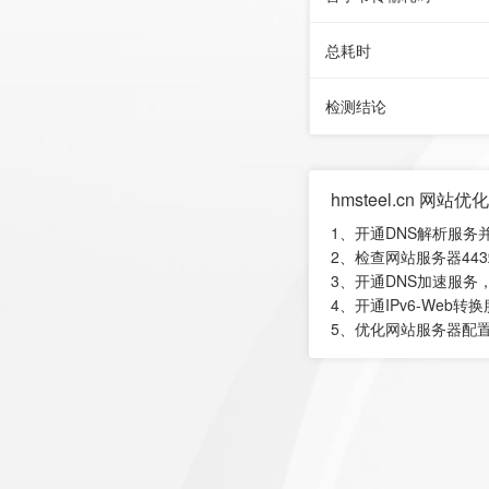
总耗时
检测结论
hmsteel.cn 网站
1、开通DNS解析服务并
2、检查网站服务器44
3、开通DNS加速服
4、开通IPv6-Web转
5、优化网站服务器配置