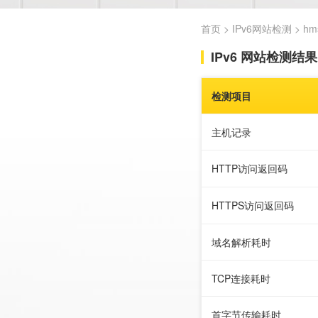
首页
>
IPv6网站检测
> hm
IPv6 网站检测结
检测项目
主机记录
HTTP访问返回码
HTTPS访问返回码
域名解析耗时
TCP连接耗时
首字节传输耗时