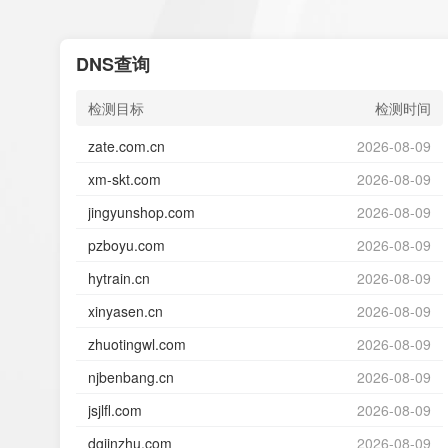
DNS查询
检测目标
检测时间
zate.com.cn
2026-08-09
xm-skt.com
2026-08-09
jingyunshop.com
2026-08-09
pzboyu.com
2026-08-09
hytrain.cn
2026-08-09
xinyasen.cn
2026-08-09
zhuotingwl.com
2026-08-09
njbenbang.cn
2026-08-09
jsjlfl.com
2026-08-09
dgjinzhu.com
2026-08-09