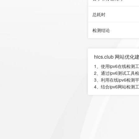
总耗时
检测结论
hics.club 网站优化
1、使用ipv6在线
2、通过ipv6测试
3、利用在线ipv6检
4、结合ipv6网站