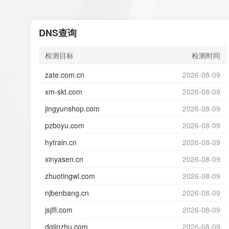
DNS查询
检测目标
检测时间
zate.com.cn
2026-08-09
xm-skt.com
2026-08-09
jingyunshop.com
2026-08-09
pzboyu.com
2026-08-09
hytrain.cn
2026-08-09
xinyasen.cn
2026-08-09
zhuotingwl.com
2026-08-09
njbenbang.cn
2026-08-09
jsjlfl.com
2026-08-09
dgjinzhu.com
2026-08-09