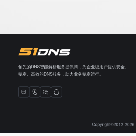
领先的DNS智能解析服务提供商，为企业级用户提供安全、
稳定、高效的DNS服务，助力业务稳定运行。
Copyright©2012