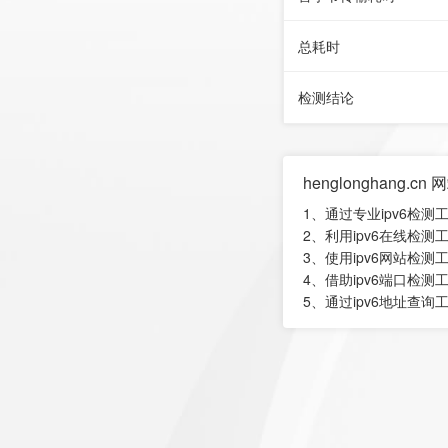
总耗时
检测结论
henglonghang.c
1、通过专业ipv6检
2、利用ipv6在线检
3、使用ipv6网站
4、借助ipv6端口检
5、通过ipv6地址查