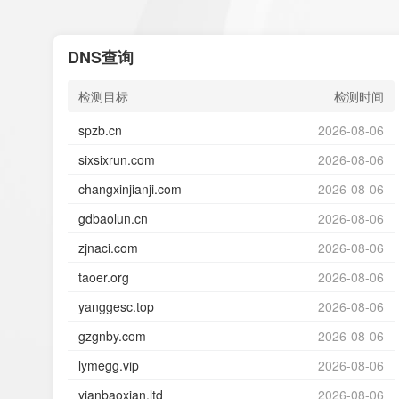
DNS查询
检测目标
检测时间
spzb.cn
2026-08-06
sixsixrun.com
2026-08-06
changxinjianji.com
2026-08-06
gdbaolun.cn
2026-08-06
zjnaci.com
2026-08-06
taoer.org
2026-08-06
yanggesc.top
2026-08-06
gzgnby.com
2026-08-06
lymegg.vip
2026-08-06
yianbaoxian.ltd
2026-08-06