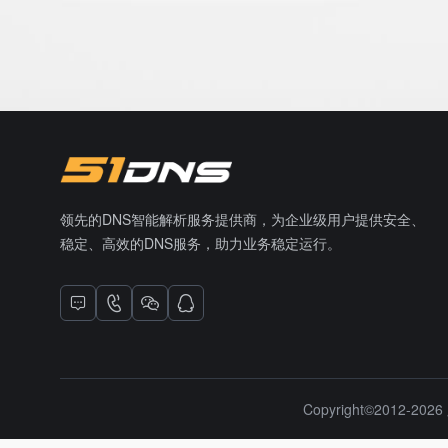
领先的DNS智能解析服务提供商，为企业级用户提供安全、
稳定、高效的DNS服务，助力业务稳定运行。
Copyright©2012