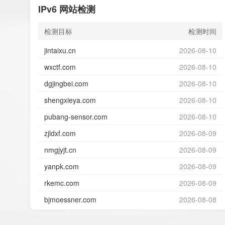
IPv6 网站检测
检测目标
检测时间
jintaixu.cn
2026-08-10
wxctf.com
2026-08-10
dgjingbei.com
2026-08-10
shengxieya.com
2026-08-10
pubang-sensor.com
2026-08-10
zjldxf.com
2026-08-09
nmgjyjt.cn
2026-08-09
yanpk.com
2026-08-09
rkemc.com
2026-08-09
bjmoessner.com
2026-08-08