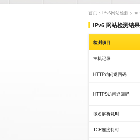
首页
>
IPv6网站检测
> h
IPv6 网站检测结
检测项目
主机记录
HTTP访问返回码
HTTPS访问返回码
域名解析耗时
TCP连接耗时