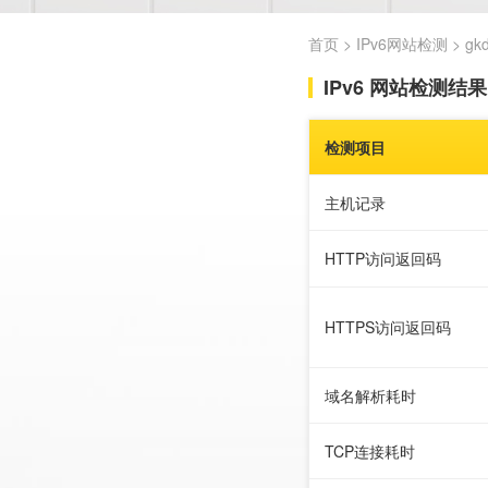
首页
>
IPv6网站检测
> gk
IPv6 网站检测结
检测项目
主机记录
HTTP访问返回码
HTTPS访问返回码
域名解析耗时
TCP连接耗时