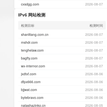
cxsdgg.com
2026-08-07
IPv6 网站检测
检测目标
检测时间
shanlitang.com.cn
2026-08-07
mshdr.com
2026-08-07
tenghelaw.com
2026-08-07
bagfty.com
2026-08-07
wx-internor.com
2026-08-07
jxdtxf.com
2026-08-06
dfpx666.com
2026-08-06
bjjwat.com
2026-08-06
bytebravo.com
2026-08-06
natashazinko.cn
2026-08-05