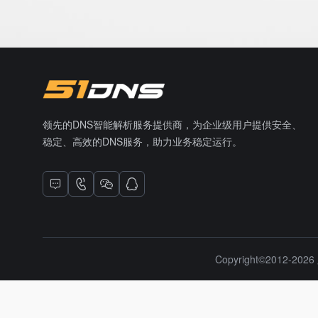
领先的DNS智能解析服务提供商，为企业级用户提供安全、
稳定、高效的DNS服务，助力业务稳定运行。
Copyright©2012