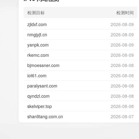
检测目标
检测时间
zjldxf.com
2026-08-09
nmgjyjt.cn
2026-08-09
yanpk.com
2026-08-09
rkemc.com
2026-08-09
bjmoessner.com
2026-08-08
iot61.com
2026-08-08
paralysant.com
2026-08-08
qyndzl.com
2026-08-08
skelviper.top
2026-08-08
shanlitang.com.cn
2026-08-07