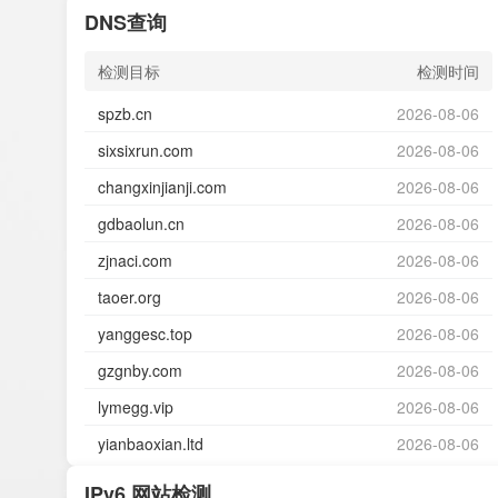
DNS查询
检测目标
检测时间
spzb.cn
2026-08-06
sixsixrun.com
2026-08-06
changxinjianji.com
2026-08-06
gdbaolun.cn
2026-08-06
zjnaci.com
2026-08-06
taoer.org
2026-08-06
yanggesc.top
2026-08-06
gzgnby.com
2026-08-06
lymegg.vip
2026-08-06
yianbaoxian.ltd
2026-08-06
IPv6 网站检测