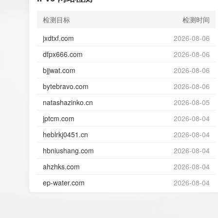
检测目标
检测时间
jxdtxf.com
2026-08-06
dfpx666.com
2026-08-06
bjjwat.com
2026-08-06
bytebravo.com
2026-08-06
natashazinko.cn
2026-08-05
jptcm.com
2026-08-04
heblrkj0451.cn
2026-08-04
hbniushang.com
2026-08-04
ahzhks.com
2026-08-04
ep-water.com
2026-08-04