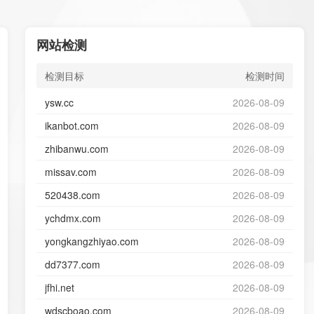
网站检测
检测目标
检测时间
ysw.cc
2026-08-09
ikanbot.com
2026-08-09
zhibanwu.com
2026-08-09
missav.com
2026-08-09
520438.com
2026-08-09
ychdmx.com
2026-08-09
yongkangzhiyao.com
2026-08-09
dd7377.com
2026-08-09
jfhi.net
2026-08-09
wdscboao.com
2026-08-09