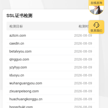
在线咨询
SSL证书检测
检测目标
检测时间
联系我们
aztcm.com
2026-08-09
caedin.cn
2026-08-09
betalvyou.com
2026-08-09
qingguo.com
2026-08-09
yzyhyy.com
2026-08-09
iduoyu.cn
2026-08-09
wuhanguangyou.com
2026-08-09
zixuanpeisong.com
2026-08-09
huachuangkonggu.cn
2026-08-09
hongchukt.com
2026-08-09