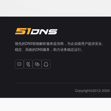
领先的DNS智能解析服务提供商，为企业级用户提供安全、
稳定、高效的DNS服务，助力业务稳定运行。
Copyright©2012