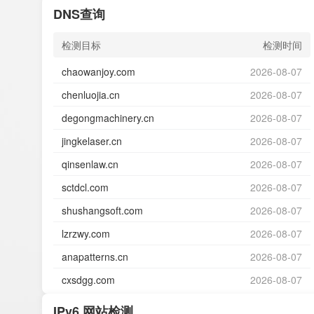
DNS查询
检测目标
检测时间
chaowanjoy.com
2026-08-07
chenluojia.cn
2026-08-07
degongmachinery.cn
2026-08-07
jingkelaser.cn
2026-08-07
qinsenlaw.cn
2026-08-07
sctdcl.com
2026-08-07
shushangsoft.com
2026-08-07
lzrzwy.com
2026-08-07
anapatterns.cn
2026-08-07
cxsdgg.com
2026-08-07
IPv6 网站检测