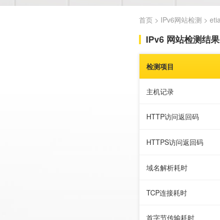
首页
>
IPv6网站检测
> et
IPv6 网站检测结
检测项目
主机记录
HTTP访问返回码
HTTPS访问返回码
域名解析耗时
TCP连接耗时
首字节传输耗时