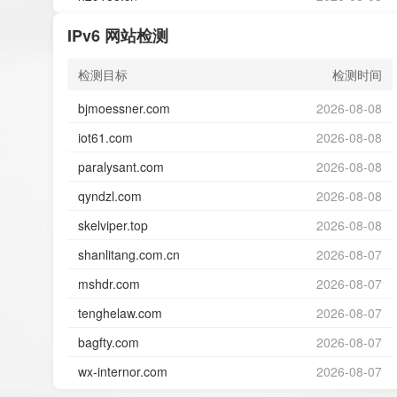
IPv6 网站检测
检测目标
检测时间
bjmoessner.com
2026-08-08
iot61.com
2026-08-08
paralysant.com
2026-08-08
qyndzl.com
2026-08-08
skelviper.top
2026-08-08
shanlitang.com.cn
2026-08-07
mshdr.com
2026-08-07
tenghelaw.com
2026-08-07
bagfty.com
2026-08-07
wx-internor.com
2026-08-07