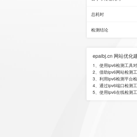
总耗时
检测结论
epaibj.cn 网站优化
1、使用ipv6检测工
2、借助ipv6网站检
3、利用ipv6检测平
4、通过ipv6端口检
5、使用ipv6在线检