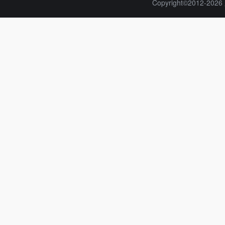
Copyright©2012