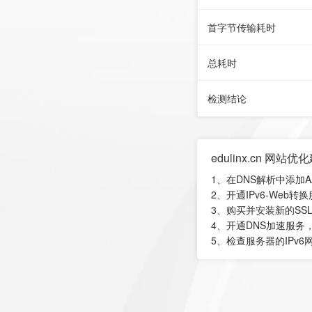
首字节传输耗时
总耗时
检测结论
edulinx.cn 网站优
1、在DNS解析中添加A
2、开通IPv6-Web转
3、购买并安装新的SS
4、开通DNS加速服
5、检查服务器的IPv