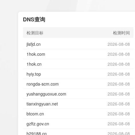
DNS查询
检测目标
检测时间
jlsfjd.cn
2026-08-08
1hok.com
2026-08-08
1hok.cn
2026-08-08
hyiy.top
2026-08-08
rongda-scm.com
2026-08-08
yushangguoxue.com
2026-08-08
tianxingyuan.net
2026-08-08
btcom.cn
2026-08-08
gzftz.gov.cn
2026-08-08
h29188.cn
2026-08-08