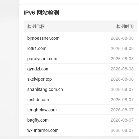
IPv6 网站检测
检测目标
检测时间
bjmoessner.com
2026-08-08
iot61.com
2026-08-08
paralysant.com
2026-08-08
qyndzl.com
2026-08-08
skelviper.top
2026-08-08
shanlitang.com.cn
2026-08-07
mshdr.com
2026-08-07
tenghelaw.com
2026-08-07
bagfty.com
2026-08-07
wx-internor.com
2026-08-07