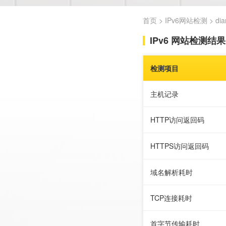
首页
>
IPv6网站检测
> di
IPv6 网站检测结
检测项目
主机记录
HTTP访问返回码
HTTPS访问返回码
域名解析耗时
TCP连接耗时
首字节传输耗时