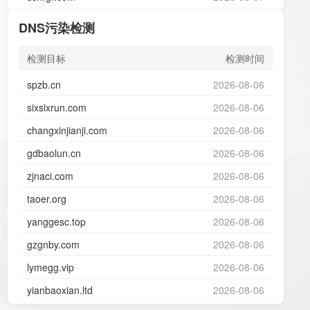
DNS污染检测
检测目标
检测时间
spzb.cn
2026-08-06
sixsixrun.com
2026-08-06
changxinjianji.com
2026-08-06
gdbaolun.cn
2026-08-06
zjnaci.com
2026-08-06
taoer.org
2026-08-06
yanggesc.top
2026-08-06
gzgnby.com
2026-08-06
lymegg.vip
2026-08-06
yianbaoxian.ltd
2026-08-06