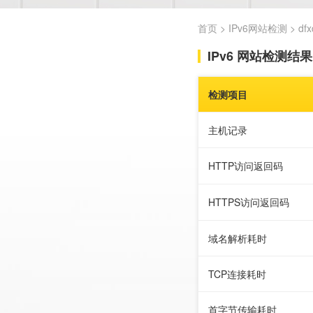
首页
>
IPv6网站检测
> df
IPv6 网站检测结
检测项目
主机记录
HTTP访问返回码
HTTPS访问返回码
域名解析耗时
TCP连接耗时
首字节传输耗时