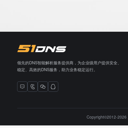
领先的DNS智能解析服务提供商，为企业级用户提供安全、
稳定、高效的DNS服务，助力业务稳定运行。
Copyright©2012