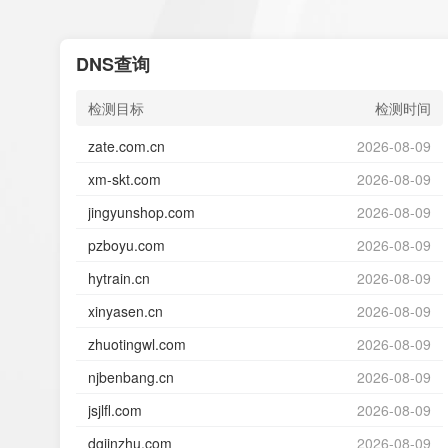
DNS查询
检测目标
检测时间
zate.com.cn
2026-08-09
xm-skt.com
2026-08-09
jingyunshop.com
2026-08-09
pzboyu.com
2026-08-09
hytrain.cn
2026-08-09
xinyasen.cn
2026-08-09
zhuotingwl.com
2026-08-09
njbenbang.cn
2026-08-09
jsjlfl.com
2026-08-09
dgjinzhu.com
2026-08-09