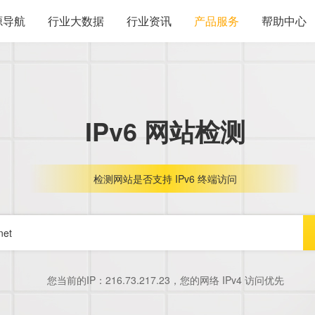
源导航
行业大数据
行业资讯
产品服务
帮助中心
IPv6 网站检测
检测网站是否支持 IPv6 终端访问
您当前的IP：
216.73.217.23
，您的网络 IPv4 访问优先