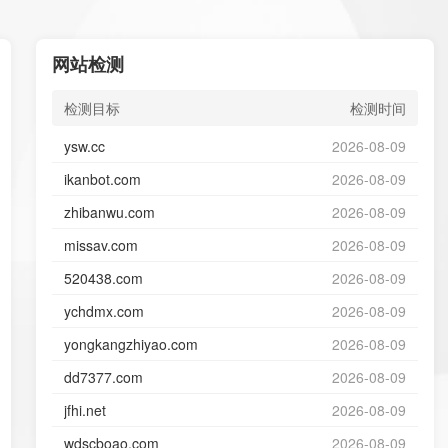
网站检测
检测目标
检测时间
ysw.cc
2026-08-09
ikanbot.com
2026-08-09
zhibanwu.com
2026-08-09
missav.com
2026-08-09
520438.com
2026-08-09
ychdmx.com
2026-08-09
yongkangzhiyao.com
2026-08-09
dd7377.com
2026-08-09
jfhi.net
2026-08-09
wdscboao.com
2026-08-09